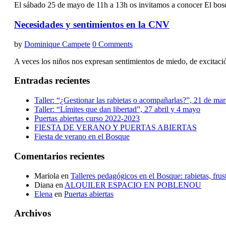
El sábado 25 de mayo de 11h a 13h os invitamos a conocer El bos
Necesidades y sentimientos en la CNV
by
Dominique Campete
0 Comments
A veces los niños nos expresan sentimientos de miedo, de excitac
Entradas recientes
Taller: “¿Gestionar las rabietas o acompañarlas?”, 21 de ma
Taller: “Límites que dan libertad”, 27 abril y 4 mayo
Puertas abiertas curso 2022-2023
FIESTA DE VERANO Y PUERTAS ABIERTAS
Fiesta de verano en el Bosque
Comentarios recientes
Mariola
en
Talleres pedagógicos en el Bosque: rabietas, frus
Diana
en
ALQUILER ESPACIO EN POBLENOU
Elena
en
Puertas abiertas
Archivos